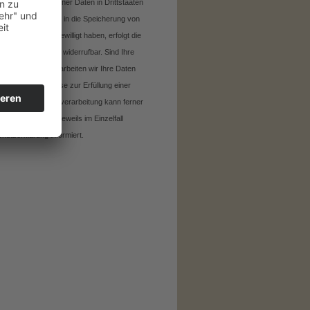
ung personenbezogener Daten in Drittstaaten
 DSGVO. Sofern Sie in die Speicherung von
gerprinting) eingewilligt haben, erfolgt die
ung ist jederzeit widerrufbar. Sind Ihre
erforderlich, verarbeiten wir Ihre Daten
 Daten, sofern diese zur Erfüllung einer
 c DSGVO. Die Datenverarbeitung kann ferner
folgen. Über die jeweils im Einzelfall
hutzerklärung informiert.