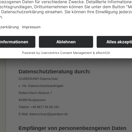
verarbeitet werden. Im Falle einer ausdrücklichen Einwilligung in die Übertrag
erfolgt die Datenverarbeitung außerdem auf Grundlage von Art. 49 Abs. 1 lit. a
Cookies oder in den Zugriff auf Informationen in Ihr Endgerät (z. B. via Device-Fin
Datenverarbeitung zusätzlich auf Grundlage von § 25 Abs. 1 TDDDG. Die Einwillig
Daten zur Vertragserfüllung oder zur Durchführung vorvertraglicher Maßnahmen 
auf Grundlage des Art. 6 Abs. 1 lit. b DSGVO. Des Weiteren verarbeiten wir Ihre
rechtlichen Verpflichtung erforderlich sind auf Grundlage von Art. 6 Abs. 1 lit.
auf Grundlage unseres berechtigten Interesses nach Art. 6 Abs. 1 lit. f DSGVO er
einschlägigen Rechtsgrundlagen wird in den folgenden Absätzen dieser Datensc
Datenschutzberatung durch:
GUARDIUM®-Datenschutz
z. Hd. Datenschutzbeauftragter
Robert-Koch-Strasse 7
84489 Burghausen
Telefon: +49 8677 66 86 243
E-Mail: datenschutz@guardium.de
Empfänger von personenbezogenen Daten