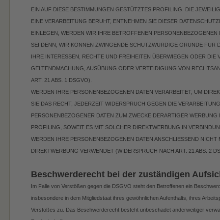
EIN AUF DIESE BESTIMMUNGEN GESTÜTZTES PROFILING. DIE JEWEIL
EINE VERARBEITUNG BERUHT, ENTNEHMEN SIE DIESER DATENSCHUT
EINLEGEN, WERDEN WIR IHRE BETROFFENEN PERSONENBEZOGENEN D
SEI DENN, WIR KÖNNEN ZWINGENDE SCHUTZWÜRDIGE GRÜNDE FÜR D
IHRE INTERESSEN, RECHTE UND FREIHEITEN ÜBERWIEGEN ODER DIE 
GELTENDMACHUNG, AUSÜBUNG ODER VERTEIDIGUNG VON RECHTSA
ART. 21 ABS. 1 DSGVO).
WERDEN IHRE PERSONENBEZOGENEN DATEN VERARBEITET, UM DIREK
SIE DAS RECHT, JEDERZEIT WIDERSPRUCH GEGEN DIE VERARBEITUN
PERSONENBEZOGENER DATEN ZUM ZWECKE DERARTIGER WERBUNG EI
PROFILING, SOWEIT ES MIT SOLCHER DIREKTWERBUNG IN VERBINDUN
WERDEN IHRE PERSONENBEZOGENEN DATEN ANSCHLIESSEND NICHT 
DIREKTWERBUNG VERWENDET (WIDERSPRUCH NACH ART. 21 ABS. 2 DS
Beschwerde­recht bei der zuständigen Aufsic
Im Falle von Verstößen gegen die DSGVO steht den Betroffenen ein Beschwerde
insbesondere in dem Mitgliedstaat ihres gewöhnlichen Aufenthalts, ihres Arbei
Verstoßes zu. Das Beschwerderecht besteht unbeschadet anderweitiger verwalt