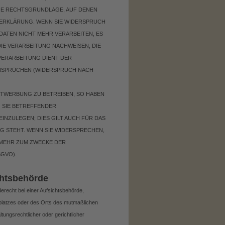
IGE RECHTSGRUNDLAGE, AUF DENEN
ZERKLÄRUNG. WENN SIE WIDERSPRUCH
ATEN NICHT MEHR VERARBEITEN, ES
IE VERARBEITUNG NACHWEISEN, DIE
VERARBEITUNG DIENT DER
NSPRÜCHEN (WIDERSPRUCH NACH
TWERBUNG ZU BETREIBEN, SO HABEN
G SIE BETREFFENDER
NZULEGEN; DIES GILT AUCH FÜR DAS
G STEHT. WENN SIE WIDERSPRECHEN,
MEHR ZUM ZWECKE DER
GVO).
hts­behörde
recht bei einer Aufsichtsbehörde,
tsplatzes oder des Orts des mutmaßlichen
ungsrechtlicher oder gerichtlicher