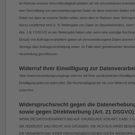
Im Rahmen unserer Geschäftstätigkeit arbeiten wir mit verschiedenen externen
eine Übermittlung von personenbezogenen Daten an diese externen Stellen erf
Daten nur dann an externe Stellen weiter, wenn dies im Rahmen einer Vertragserf
hierzu verpflichtet sind (z. B. Weitergabe von Daten an Steuerbehörden), wenn w
Abs. 1 lit. f DSGVO an der Weitergabe haben oder wenn eine sonstige Rechtsgr
Einsatz von Auftragsverarbeitern geben wir personenbezogene Daten unserer K
Vertrags über Auftragsverarbeitung weiter. Im Falle einer gemeinsamen Verarbe
Verarbeitung geschlossen.
Widerruf Ihrer Einwilligung zur Datenverarbe
Viele Datenverarbeitungsvorgänge sind nur mit Ihrer ausdrücklichen Einwilligung 
Einwilligung jederzeit widerrufen. Die Rechtmäßigkeit der bis zum Widerruf erfo
unberührt.
Widerspruchsrecht gegen die Datenerhebung
sowie gegen Direktwerbung (Art. 21 DSGVO)
WENN DIE DATENVERARBEITUNG AUF GRUNDLAGE VON ART. 6 ABS. 1 L
SIE JEDERZEIT DAS RECHT, AUS GRÜNDEN, DIE SICH AUS IHRER BES
DIE VERARBEITUNG IHRER PERSONENBEZOGENEN DATEN WIDERSPRUCH