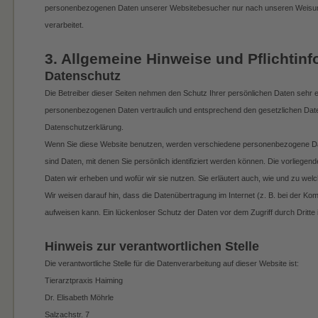
personenbezogenen Daten unserer Websitebesucher nur nach unseren Weisu
verarbeitet.
3. Allgemeine Hinweise und Pflicht­in
Datenschutz
Die Betreiber dieser Seiten nehmen den Schutz Ihrer persönlichen Daten sehr e
personenbezogenen Daten vertraulich und entsprechend den gesetzlichen Date
Datenschutzerklärung.
Wenn Sie diese Website benutzen, werden verschiedene personenbezogene 
sind Daten, mit denen Sie persönlich identifiziert werden können. Die vorliegen
Daten wir erheben und wofür wir sie nutzen. Sie erläutert auch, wie und zu we
Wir weisen darauf hin, dass die Datenübertragung im Internet (z. B. bei der Ko
aufweisen kann. Ein lückenloser Schutz der Daten vor dem Zugriff durch Dritte i
Hinweis zur verantwortlichen Stelle
Die verantwortliche Stelle für die Datenverarbeitung auf dieser Website ist:
Tierarztpraxis Haiming
Dr. Elisabeth Möhrle
Salzachstr. 7