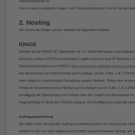
Aufsichtsbehörde zu.
Hierzu sowie zu weiteren Fragen zum Thema Datenschutz können Sie sich jed
2. Hosting
Wir hosten die Inhalte unserer Website bei folgendem Anbieter:
IONOS
Anbieter ist die IONOS SE, Elgendorfer Str. 57, 56410 Montabaur (nachfolgen
besuchen, erfasst IONOS verschiedene Logfiles inklusive Ihrer IP-Adressen. D
Datenschutzerklärung von IONOS:
https://www.ionos.de/terms-gtc/terms-priva
Die Verwendung von IONOS erfolgt auf Grundlage von Art. 6 Abs. 1 lit. f DSGVO
einer möglichst zuverlässigen Darstellung unserer Website. Sofern eine entspr
erfolgt die Verarbeitung ausschließlich auf Grundlage von Art. 6 Abs. 1 lit. a
Einwilligung die Speicherung von Cookies oder den Zugriff auf Informationen im
Fingerprinting) im Sinne des TDDDG umfasst. Die Einwilligung ist jederzeit wider
Auftragsverarbeitung
Wir haben einen Vertrag über Auftragsverarbeitung (AVV) zur Nutzung des obe
handelt es sich um einen datenschutzrechtlich vorgeschriebenen Vertrag, der ge