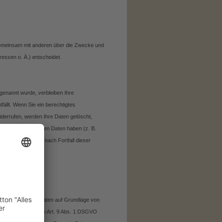
er gemeinsam mit anderen über die Zwecke und
essen o. Ä.) entscheidet.
genannt wurde, verbleiben Ihre
ällt. Wenn Sie ein berechtigtes
derrufen, werden Ihre Daten gelöscht,
er personenbezogenen Daten haben (z. B.
olgt die Löschung nach Fortfall dieser
en der
personenbezogenen Daten auf Grundlage von
Datenkategorien nach Art. 9 Abs. 1 DSGVO