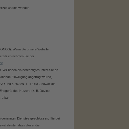
erzeit an uns wenden.
d IONOS). Wenn Sie unsere Website
etails entnehmen Sie der
cy
.
. Wir haben ein berechtigtes Interesse an
echende Einwilligung abgefragt wurde,
 DSGVO und § 25 Abs. 1 TDDDG, soweit die
 Endgerät des Nutzers (z. B. Device-
rufbar.
n genannten Dienstes geschlossen. Hierbei
währleistet, dass dieser die