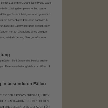
 Stellen zusammen. Dabei ist teilweise auch
orderlich. Wir geben personenbezogene
üllung erforderlich ist, wenn wir gesetzlich
ir ein berechtigtes Interesse nach Art. 6
undlage die Datenweitergabe erlaubt. Beim
unden nur auf Grundlage eines gültigen
itung wird ein Vertrag über gemeinsame
itung
möglich. Sie können eine bereits erteilte
lgten Datenverarbeitung bleibt vom Widerruf
 in besonderen Fällen
IT. E ODER F DSGVO ERFOLGT, HABEN
ONDEREN SITUATION ERGEBEN, GEGEN
 EINZULEGEN; DIES GILT AUCH FÜR