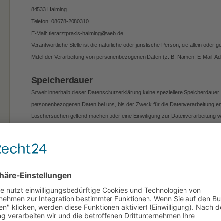
84533 Haiming
Telefon: 08678-2080310
E-Mail: tierarztpraxis-haiming@web.de
Verantwortliche Stelle ist die natürliche oder juristische Person, die allein od
Mittel der Verarbeitung von personenbezogenen Daten (z. B. Namen, E-Mail-Adr
Speicherdauer
Soweit innerhalb dieser Datenschutzerklärung keine speziellere Speicherdauer 
personenbezogenen Daten bei uns, bis der Zweck für die Datenverarbeitung entf
Löschersuchen geltend machen oder eine Einwilligung zur Datenverarbeitung wi
sofern wir keine anderen rechtlich zulässigen Gründe für die Speicherung Ihr
steuer- oder handelsrechtliche Aufbewahrungsfristen); im letztgenannten Fall erf
Gründe.
Allgemeine Hinweise zu den Rechtsgrundlag
Datenverarbeitung auf dieser Website
Sofern Sie in die Datenverarbeitung eingewilligt haben, verarbeiten wir Ihre 
Art. 6 Abs. 1 lit. a DSGVO bzw. Art. 9 Abs. 2 lit. a DSGVO, sofern besondere 